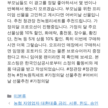
부모님들도 이 광고를 정말 좋아하셔서 몇 번이나
반복해서 봤는지 모르겠습니다. 부모님을 위한 프리
미엄 선물을 고민하고 계시다면 어버이날 선물입니
다. 추천 청관장 천녹원리세트를 추천드립니다. 가
정의달 프로모션이 진행중입니다. 가정의 달 주요
선물상품 10% 할인, 화애락, 홍천웅, 장수율, 황진
단, 천녹 등 5개 상품 10% 할인. 특히 이번에 구매하
시면 더욱 그렇습니다. 오프라인 매장에서 구매하시
면 임영웅 포토카드 굿즈는 물론 브로슈어까지 증정
한다고 하니 임여웅 팬이라면 꼭 확인해 보세요. 본
포스팅은 한국인삼공사로부터 소정의 활동비와 제
품 대금을 받고 작성되었습니다. #정관장 #정관장
천녹 #천녹원칙세트 #가정의달 선물추천 #어버이
날 선물추천 #가정의달
Categories
미분류
농협 자영업자 대환대출 금리, 서류, 한도, 승인