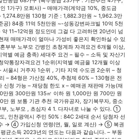
– 일반공급 68가구 (특수공급 23가구 : 기관추천 4가구,
노인 1가구) 모회사) – 매매가격(계약금 10%, 중도금
 1,274.8만원 130형 기준 : 1,882.3만원 ~ 1,962.3만
 준공) 84종 11억 5천만원 ~-성동강변파크빌 10억 5천
 약 11~12억원 정도인데 그걸 다 고려하면 20년이 넘
현재 매매가격이 얼마나 가성비 좋은지 확인하실 수 있
혼부부 노부모 간병인 초청계좌 자격요건 6개월 이상,
역별 예금 충족) 세대주 요건 – 필수 – 소득 및 자산기
위 청약통장자격요건 1순위(지역별 예금을 12개월 이상
 서울시 거주자 1순위 , 기타 지역 수도권 2순위 – 청
– 84형은 가산점 40%, 추첨제 60% – 130형은 전
 신청 가능 – 재당첨 한도 x – 예매권 재판매 가능(재
만원 300만원 135㎡ 이하 원 1,000만 원 700만 원
원 500만 원 보통 기관 추천 국가유공자, 장기복무자, 중소
, 노부모 , 초심자 4 1. 다자녀로 나눌 수 있다. ①
기도, 인천광역시 주민 50% : 84C 2세대 순서 당첨자 선
수 → ④ 가입신청 연령(연, 월, 일로 계산) → ⑤ 복권
월평균소득 2023년의 연도는 다음과 같습니다. – 부동