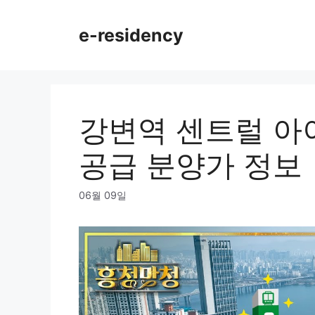
Skip
to
e-residency
content
강변역 센트럴 아
공급 분양가 정보
06월 09일