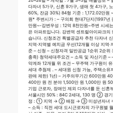
20~26일 – 계약일 : 7월 3~5일 매물정보 
다자녀 5가구, 신혼 9가구, 생애 첫 4가구, 
60%, 잔금 30%) 84형 기준 : 1,172.02만원 ~
원* 주변시가 : – 구의회 현대7단지(1997년
만원~-강변우성 : 12억 8천만원~주변 시세는
은 아파트입니다. 강변역 센트럴아이파크의 
습니다. 신청조건 특별공급자 추천 다자녀 신
지역·지역별 예치금 우선(12개월 이상 지역·지
준 – 신청 – 신청자격 일반공급 1순위 2순
충족) 청약세대주요건 – 소득 및 자산기준 – –
약계좌 12개월 위 조건 – 무주택 가구원이 유리 
세대 추첨제 . – 세대원 신청 가능, 주택소유자
판매 제한) 1년) – 거주의무기간 600만원 400
400만 원 전 분야 1,500만 원 1,000만 
기업 근로자, 장애인 제외 다자녀를 둔 신혼부부
서울시민 50% : 84C 2세대, 130 명 ② 경
정 : ① 지역 → ② 배점 → ③ 미성년자녀 
– 소득 : 직전 세대 도시근로자의 가구원별 