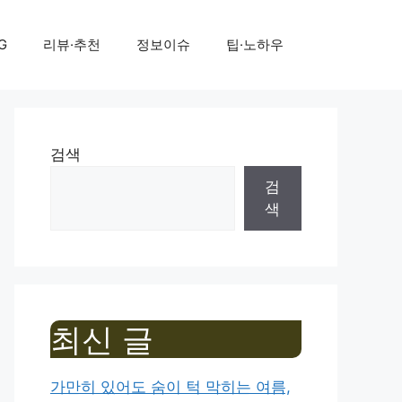
G
리뷰·추천
정보이슈
팁·노하우
검색
검
색
최신 글
가만히 있어도 숨이 턱 막히는 여름,