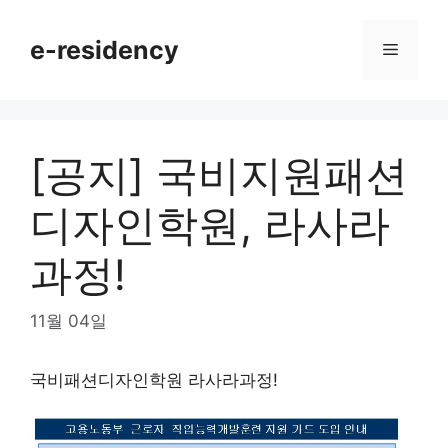
Skip
to
e-residency
Menu
content
[공지] 국비지원패션
디자인학원, 라사라
과정!
11월 04일
국비패션디자인학원 라사라과정!