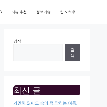
G
리뷰·추천
정보이슈
팁·노하우
검색
검
색
최신 글
가만히 있어도 숨이 턱 막히는 여름,