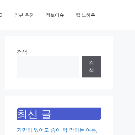
G
리뷰·추천
정보이슈
팁·노하우
검색
검
색
최신 글
가만히 있어도 숨이 턱 막히는 여름,