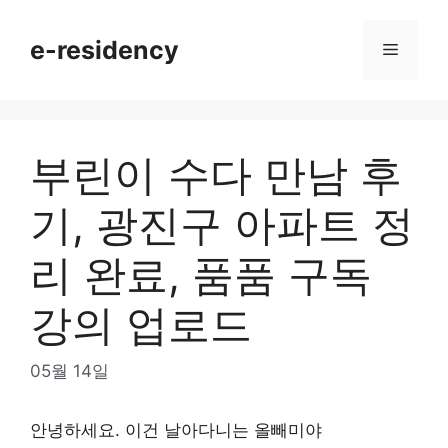
Skip
to
e-residency
Menu
content
부린이 수다 만남 후
기, 광진구 아파트 정
리 완료, 품품 구독
강의 업로드
05월 14일
안녕하세요. 이건 날아다니는 올빼미야