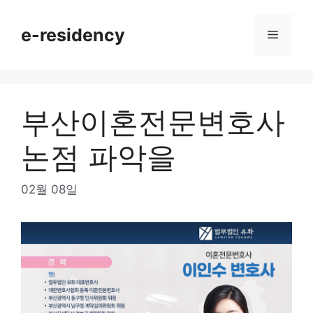
Skip
to
e-residency
Menu
content
부산이혼전문변호사
논점 파악을
02월 08일