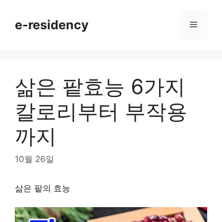
Skip
to
e-residency
Menu
content
삶은 팥효능 6가지
칼로리부터 부작용
까지
10월 26일
삶은 팥의 효능