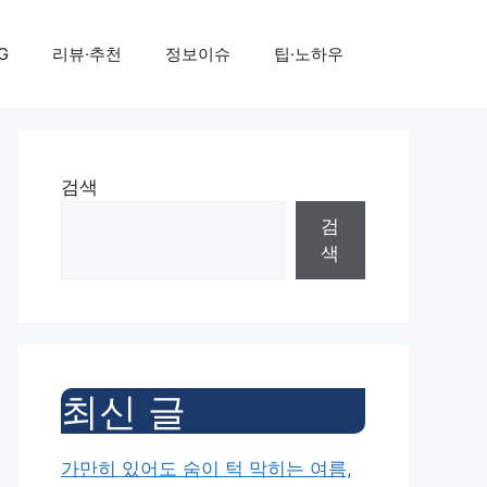
G
리뷰·추천
정보이슈
팁·노하우
검색
검
색
최신 글
가만히 있어도 숨이 턱 막히는 여름,