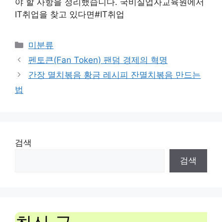
야 할 사항을 정리했습니다. 국비실업자교육원에서
IT취업을 찾고 있다면#IT취업
Categories
미분류
펜토큰(Fan Token) 팬덤 경제의 혁명
간장 멸치볶음 황금 레시피 잔멸치볶음 만드는
법
검색
검색