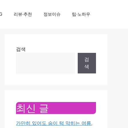
G
리뷰·추천
정보이슈
팁·노하우
검색
검
색
최신 글
가만히 있어도 숨이 턱 막히는 여름,