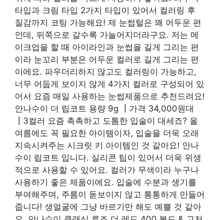
타입과 크림 타입 2가지 타입이 있어서 컬러링 후
질감까지 코팅 가능해요! 제 눈썹털은 꽤 어두운 편
인데, 뒤쪽으로 갈수록 가늘어지더라구요. 저는 메
이크업을 할 때 아이라인과 눈썹을 길게 그리는 편
이라 눈꼬리 부분은 어두운 컬러로 길게 그리는 편
이에요. 파우더리하지 않고도 컬러링이 가능하고,
너무 어둡게 보이지 않게 4가지 컬러로 구성되어 있
어서 요즘 매일 사용하는 눈썹제품으로 추천드려요!
안나수이 더 립코트 용량 9g ┃가격 34,000원대
┃3컬러 요즘 촉촉하고 도톰한 입술이 대세죠? 올
여름에도 꼭 필요한 아이템이자, 입술을 더욱 오래
지속시켜주는 시크릿 키 아이템인 것 같아요! 안나
수이 립코트 입니다. 실리콘 팁이 있어서 더욱 위생
적으로 사용할 수 있어요. 컬러가 무색이라 누구나
사용하기 좋은 제품이에요. 입술에 수분과 생기를
부여해주며, 주름이 돋보이지 않고 통통하게 만들어
줍니다! 생얼굴에 그냥 바르기만 해도 예쁠 것 같아
요. 안나수이 클래식 루즈 더 레드 400 볼드 & 고저