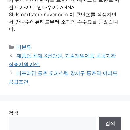
의 판타지적이면서도 트렌디한 메이크업 브랜드 패
션 디자이너 ‘안나수이’. ANNA
SUIsmartstore.naver.com 이 콘텐츠를 작성하면
서 안나수이뷰티로부터 소정의 수수료를 받았습니
다.
Categories
미분류
제품당 최대 3천만원, 기술개발제품 공공기관
실증지원 사업
더프라임 등촌 오피스텔 강서구 등촌역 아파트
공급조건
검색
검색