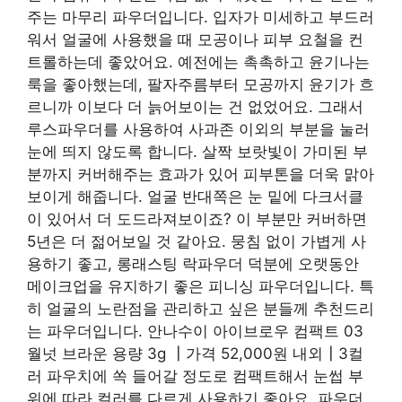
주는 마무리 파우더입니다. 입자가 미세하고 부드러
워서 얼굴에 사용했을 때 모공이나 피부 요철을 컨
트롤하는데 좋았어요. 예전에는 촉촉하고 윤기나는
룩을 좋아했는데, 팔자주름부터 모공까지 윤기가 흐
르니까 이보다 더 늙어보이는 건 없었어요. 그래서
루스파우더를 사용하여 사과존 이외의 부분을 눌러
눈에 띄지 않도록 합니다. 살짝 보랏빛이 가미된 부
분까지 커버해주는 효과가 있어 피부톤을 더욱 맑아
보이게 해줍니다. 얼굴 반대쪽은 눈 밑에 다크서클
이 있어서 더 도드라져보이죠? 이 부분만 커버하면
5년은 더 젊어보일 것 같아요. 뭉침 없이 가볍게 사
용하기 좋고, 롱래스팅 락파우더 덕분에 오랫동안
메이크업을 유지하기 좋은 피니싱 파우더입니다. 특
히 얼굴의 노란점을 관리하고 싶은 분들께 추천드리
는 파우더입니다. 안나수이 아이브로우 컴팩트 03
월넛 브라운 용량 3g ┃가격 52,000원 ​​내외┃3컬
러 파우치에 쏙 들어갈 정도로 컴팩트해서 눈썹 부
위에 따라 컬러를 다르게 사용하기 좋아요. 파우더