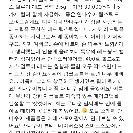
스 얼루어 레드 용량 3.5g ┃가격 39,000원대┃5
가지 컬러 함께 사용하기 좋은 안나수이 립스틱도
보여드릴게요. 디자이너 안나수이가 정말 사랑하는
레드립을 구현한 레드 립스틱입니다. 저도 레드립을
좋아하는 사람으로서 왜 좋아했는지 이해가 가더라
구요. 진짜 예뻐요.. 손에 바르면 좀 따듯한 느낌? 라
고 생각했는데 입술에 올려보니 특유의 레드핑크 컬
러가 섞여있어서 만족스러웠어요. 400호 볼드&고
저스 얼루어 레드는 웜함과 쿨함 모두 딱! 스탠다드
레드인 것 같아요~ 위에 립코트를 바르면 너무 예뻐
요… 여름에 발라도 상큼하고 생기있는 립이 될거에
요! 안나수이뷰티 제품 다 너무 맘에 들었어요! 여름
에 유난히 강한 제품들로 지속력 있는 메이크업을
완성할 수 있었어요. 최근 무더운 날씨에도 집에 돌
아올 때까지 꼿꼿하게 지냈어요.
오늘 소개된 안
나수이 제품들은 아래 스토어팜에서 만나보실 수 있
어요! 안나수이 뷰티 : 네이버쇼핑 스마트스토어만