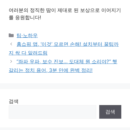
여러분의 정직한 땀이 제대로 된 보상으로 이어지기
를 응원합니다!
Categories
팁·노하우
홈쇼핑 앱, ‘이것’ 모르면 손해! 설치부터 꿀팁까
지 싹 다 알려드림
“좌파 우파, 보수 진보… 도대체 뭔 소리야?” 헷
갈리는 정치 용어, 3분 만에 완벽 정리!
검색
검색