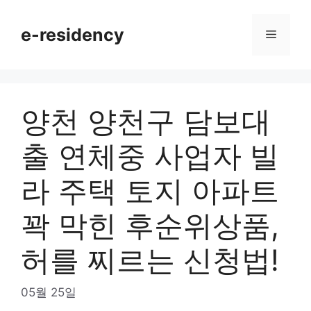
Skip
to
e-residency
Menu
content
양천 양천구 담보대
출 연체중 사업자 빌
라 주택 토지 아파트
꽉 막힌 후순위상품,
허를 찌르는 신청법!
05월 25일