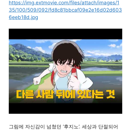
https://img.extmovie.com/files/attach/images/1
35/100/509/092/fd8c81bbcaf09e2e16d02d603
6eeb18d.jpg
그림에 자신감이 넘쳤던 ‘후지노’. 세상과 단절되어