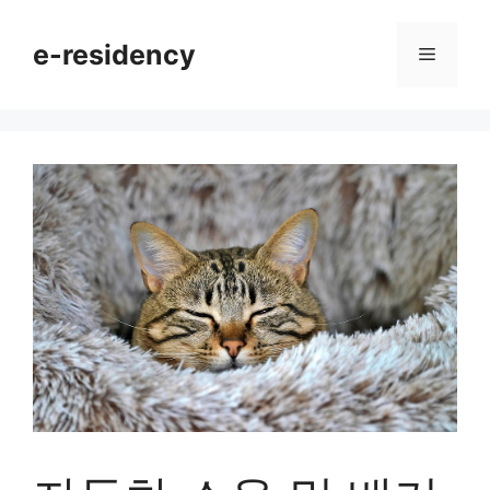
Skip
to
e-residency
Menu
content