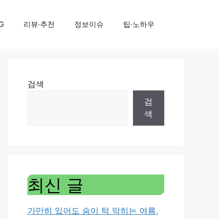
G
리뷰·추천
정보이슈
팁·노하우
검색
검
색
최신 글
가만히 있어도 숨이 턱 막히는 여름,