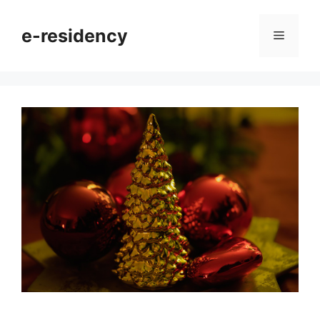
Skip
to
e-residency
Menu
content