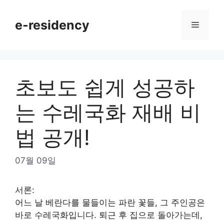
Skip
to
e-residency
Menu
content
초보도 쉽게 성공하
는 수레국화 재배 비
법 공개!
07월 09일
서론:
어느 날 베란다를 물들이는 파란 꽃들, 그 주인공은
바로 수레국화입니다. 퇴근 후 집으로 돌아가는데,