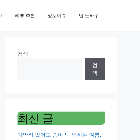
G
리뷰·추천
정보이슈
팁·노하우
검색
검
색
최신 글
가만히 있어도 숨이 턱 막히는 여름,