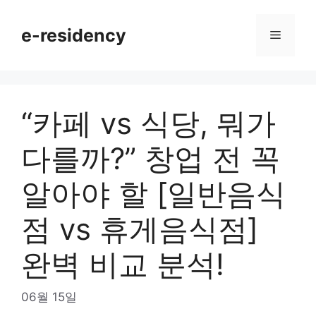
Skip
to
e-residency
Menu
content
“카페 vs 식당, 뭐가
다를까?” 창업 전 꼭
알아야 할 [일반음식
점 vs 휴게음식점]
완벽 비교 분석!
06월 15일