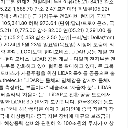
준 유가구분 현재가 전일대비 두바이유(05.21) 84.13 감소
05.22) 1,688.70 감소 2.47 프리미엄 휘발유(05.22)
배럴, 국내 : 원/리터) 금 가격구분 전일대비 현재가 국제금
22) 105,341.80 하락 973.64 (단위:달러/트로이온스, 국
10,775.00 감소 82.00 연(05.21) 2,291.00 증
수(05.21) 458 감소 2.50 (단위|구리/납: Dollar/ton)
부셸) 2024년 5월 23일 일요일(목요일) 시장에 도움이 되
협력 확대…LG이노텍-현대모비스, LiDAR 공동 개발 ‘전
-현대모비스, LiDAR 공동 개발 – 디일렉 전자부품 전
부문을 강화하고 있어 협력을 확대하고 있다. 두 그룹
모비스가 자율주행을 위한 LiDAR 특허를 공동으로 출
helec.kr “LiDAR는 물체의 입체감을 감지해 물체에
측정하는 부품이다.” 테슬라의 ‘자율차 눈’… LiDAR
환 테슬라의 ‘자율차 눈’… LiDAR로 전환 공공 도로에서
한 LiDAR 3D 센서가 도입됩니다. 한국SOS랩 등도
.com “국내 해상풍력은 이제 개화기인데 중국 자본과 장
 “국내 해상풍력과 중국 자본·장비에 대규모 보조금이
내 해상풍력 설비와 관련해 약 100조원의 투자가 예상