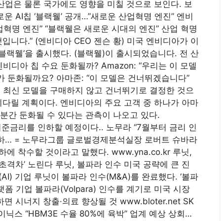
 산업은 물론 국가에도 영향을 미칠 것으로 보인다. 보
새로운 AI칩 ‘블랙웰’ 공개…”새로운 산업혁명 엔진” 엔비
산업혁명 엔진” “블랙웰은 새로운 시대의 엔진” 산업 혁명
입니다.” (엔비디아 CEO 젠슨 황) 미국 엔비디아가 이
‘블랙웰’을 출시했다. (블랙웰)이 출시되었습니다. 전 산
r 엔비디아 칩 수요 둔화될까? Amazon: “우리는 이 모델
수요가 둔화될까요? 아마존: “이 모델은 건너뛰겠습니다”
체 최신 모델을 구매하지 않고 건너뛰기로 결정한 것으
기다릴 계획이다. 엔비디아의 주요 고객 중 하나가 아마
분간 둔화될 수 있다는 관측이 나오고 있다.
0월 기준금리를 인하할 예정이다.. 노무라 “7월부터 금리 인
 인하… = 노무라그룹 글로벌경제분석실장 로버트 슈바라
 착수할 것이라고 말했다. www.yna.co.kr 루닛,
‘초격차’ 노린다 루닛, 볼파라 인수 미국 공략에 큰 진
AI) 기업 루닛이 볼파라 인수(M&A)를 완료했다. ‘볼파
 기업 볼파라(Volpara) 인수를 계기로 미국 시장
 시너지 창출·의료 향상될 것 www.bloter.net SK
이닉스 “HBM3E 수율 80%에 육박” 업계 예상 상회…