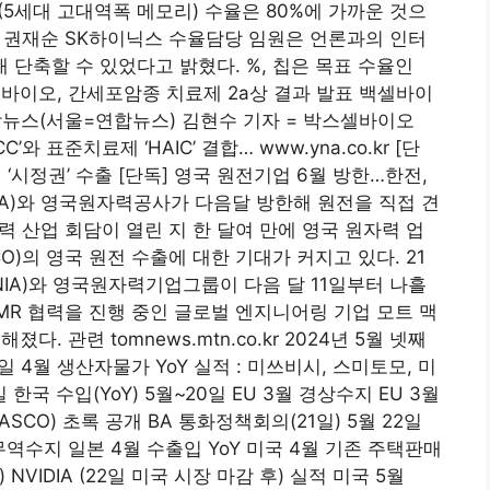
E(5세대 고대역폭 메모리) 수율은 80%에 가까운 것으
 권재순 SK하이닉스 수율담당 임원은 언론과의 인터
배 단축할 수 있었다고 밝혔다. %, 칩은 목표 수율인
 백셀바이오, 간세포암종 치료제 2a상 결과 발표 백셀바이
연합뉴스(서울=연합뉴스) 김현수 기자 = 박스셀바이오
’와 표준치료제 ‘HAIC’ 결합… www.yna.co.kr [단
 ‘시정권’ 수출 [단독] 영국 원전기업 6월 방한…한전,
IA)와 영국원자력공사가 다음달 방한해 원전을 직접 견
자력 산업 회담이 열린 지 한 달여 만에 영국 원자력 업
)의 영국 원전 수출에 대한 기대가 커지고 있다. 21
A)와 영국원자력기업그룹이 다음 달 11일부터 나흘
MR 협력을 진행 중인 글로벌 엔지니어링 기업 모트 맥
졌다. 관련 tomnews.mtn.co.kr 2024년 5월 넷째
일 4월 생산자물가 YoY 실적 : 미쓰비시, 스미토모, 미
일 한국 수입(YoY) 5월~20일 EU 3월 경상수지 EU 3월
SCO) 초록 공개 BA 통화정책회의(21일) 5월 22일
 무역수지 일본 4월 수출입 YoY 미국 4월 기존 주택판매
 NVIDIA (22일 미국 시장 마감 후) 실적 미국 5월