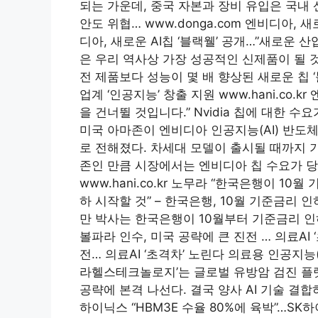
되는 가운데, 중국 자본과 장비 유입은 국내
안도 위협… www.donga.com 엔비디아, 
디아, 새로운 AI칩 ‘블랙웰’ 공개…”새로운 
은 우리 역사상 가장 성공적인 신제품이 될 것
전 제품보다 성능이 몇 배 향상된 새로운 칩 
업계 ‘인공지능’ 창출 지원 www.hani.co.k
을 건너뛸 것입니다.” Nvidia 칩에 대한 
미국 아마존이 엔비디아 인공지능(AI) 반도
로 전해졌다. 차세대 모델이 출시될 때까지 
존인 만큼 시장에서는 엔비디아 칩 수요가 당
www.hani.co.kr 노무라 “한국은행이 1
하 시작할 것” – 한국은행, 10월 기준금리
만 박사는 한국은행이 10월부터 기준금리 인하에
볼파라 인수, 미국 공략에 큰 진전 … 의료AI 
전… 의료AI ‘초격차’ 노린다 의료용 인공지능(
라헬스테크놀로지’는 글로벌 유방암 검진 플랫폼
공략에 본격 나선다. 결국 양사 AI 기술 결합하면
하이닉스 “HBM3E 수율 80%에 육박”…SK하