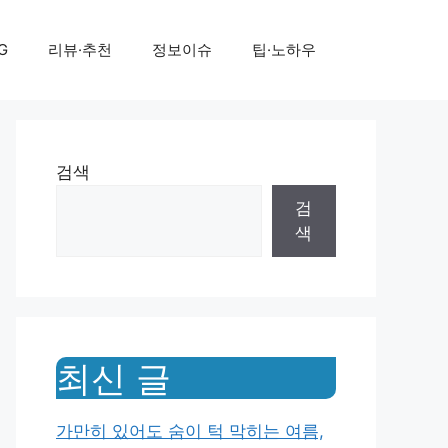
G
리뷰·추천
정보이슈
팁·노하우
검색
검
색
최신 글
가만히 있어도 숨이 턱 막히는 여름,