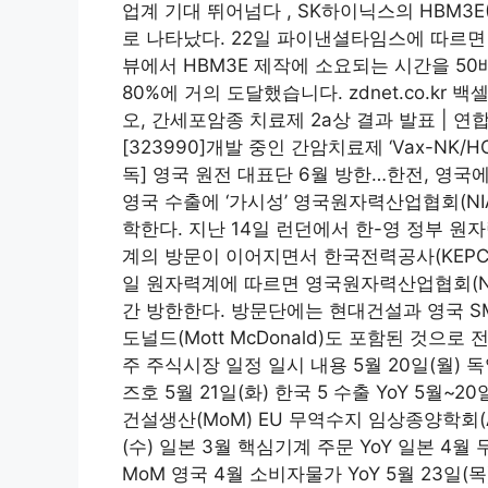
업계 기대 뛰어넘다 , SK하이닉스의 HBM3
로 나타났다. 22일 파이낸셜타임스에 따르면
뷰에서 HBM3E 제작에 소요되는 시간을 50
80%에 거의 도달했습니다. zdnet.co.kr
오, 간세포암종 치료제 2a상 결과 발표 | 
[323990]개발 중인 간암치료제 ‘Vax-NK/HCC
독] 영국 원전 대표단 6월 방한…한전, 영국에
영국 수출에 ‘가시성’ 영국원자력산업협회(N
학한다. 지난 14일 런던에서 한-영 정부 원
계의 방문이 이어지면서 한국전력공사(KEPCO
일 원자력계에 따르면 영국원자력산업협회(NI
간 방한한다. 방문단에는 현대건설과 영국 S
도널드(Mott McDonald)도 포함된 것으로 전해
주 주식시장 일정 일시 내용 5월 20일(월) 독
즈호 5월 21일(화) 한국 5 수출 YoY 5월~20
건설생산(MoM) EU 무역수지 임상종양학회(A
(수) 일본 3월 핵심기계 주문 YoY 일본 4월
MoM 영국 4월 소비자물가 YoY 5월 23일(목)