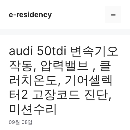
Skip
to
e-residency
Menu
content
audi 50tdi 변속기오
작동, 압력밸브 , 클
러치온도, 기어셀렉
터2 고장코드 진단,
미션수리
09월 08일